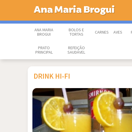
Ana Maria Brogui
ANA MARIA
BOLOS E
CARNES
AVES
BROGUI
TORTAS
PRATO
REFEIÇÃO
PRINCIPAL
SAUDÁVEL
DRINK HI-FI