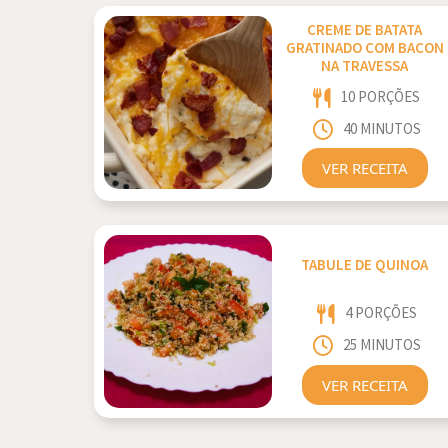
CREME DE BATATA
GRATINADO COM BACON
NA TRAVESSA
10 PORÇÕES
40 MINUTOS
VER RECEITA
TABULE DE QUINOA
4 PORÇÕES
25 MINUTOS
VER RECEITA