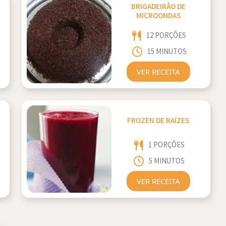
BRIGADEIRÃO DE
MICROONDAS
12 PORÇÕES
15 MINUTOS
VER RECEITA
FROZEN DE RAÍZES
1 PORÇÕES
5 MINUTOS
VER RECEITA