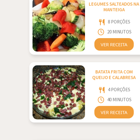
LEGUMES SALTEADOS NA
MANTEIGA
8 PORÇÕES
20 MINUTOS
VER RECEITA
BATATA FRITA COM
QUEIJO E CALABRESA
4 PORÇÕES
40 MINUTOS
VER RECEITA