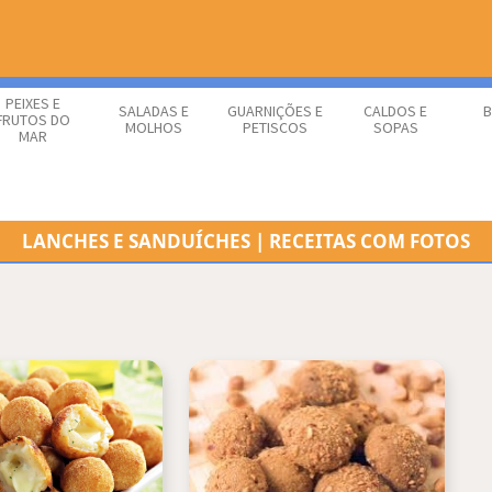
PEIXES E
SALADAS E
GUARNIÇÕES E
CALDOS E
B
FRUTOS DO
MOLHOS
PETISCOS
SOPAS
MAR
LANCHES E SANDUÍCHES | RECEITAS COM FOTOS